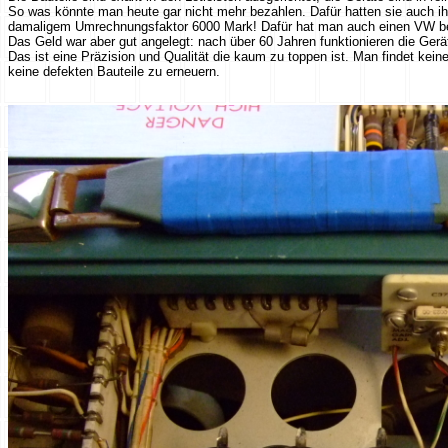
So was könnte man heute gar nicht mehr bezahlen. Dafür hatten sie auch ih
damaligem Umrechnungsfaktor 6000 Mark! Dafür hat man auch einen VW 
Das Geld war aber gut angelegt: nach über 60 Jahren funktionieren die Ger
Das ist eine Präzision und Qualität die kaum zu toppen ist. Man findet kein
keine defekten Bauteile zu erneuern.